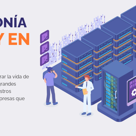
ONÍA
Y EN
r la vida de
grandes
stros
presas que