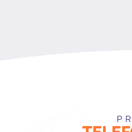
P
TELEF