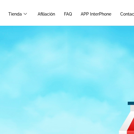
Tienda
Afiliación
FAQ
APP InterPhone
Contac