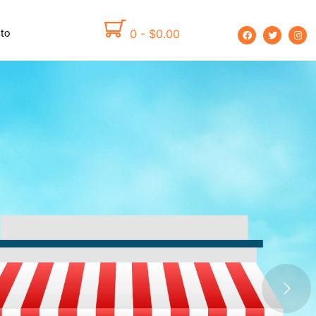
0
-
$
0.00
to